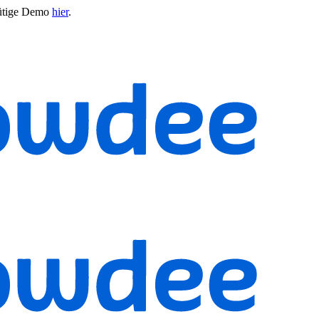
ütige Demo
hier
.