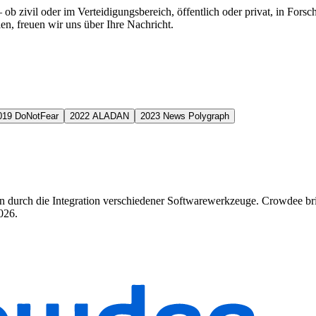
– ob zivil oder im Verteidigungsbereich, öffentlich oder privat, in Fors
n, freuen wir uns über Ihre Nachricht.
019
DoNotFear
2022
ALADAN
2023
News Polygraph
on durch die Integration verschiedener Softwarewerkzeuge. Crowdee b
026.