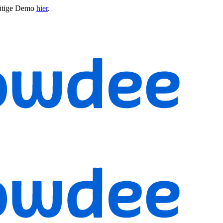
ütige Demo
hier
.