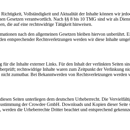
die Richtigkeit, Vollständigkeit und Aktualität der Inhalte können wir
en Gesetzen verantwortlich. Nach §§ 8 bis 10 TMG sind wir als Dienstea
, die auf eine rechtswidrige Tätigkeit hinweisen.
ationen nach den allgemeinen Gesetzen bleiben hiervon unberührt. Ein
den entsprechender Rechtsverletzungen werden wir diese Inhalte umge
 für die Inhalte externer Links. Für den Inhalt der verlinkten Seiten si
rprüft; rechtswidrige Inhalte waren zum Zeitpunkt der Verlinkung nich
ng nicht zumutbar. Bei Bekanntwerden von Rechtsverletzungen werden w
uf diesen Seiten unterliegen dem deutschen Urheberrecht. Die Vervielfäl
 Zustimmung der Crowdee GmbH. Downloads und Kopien dieser Seite sin
en, werden die Urheberrechte Dritter beachtet und entsprechend gekennz