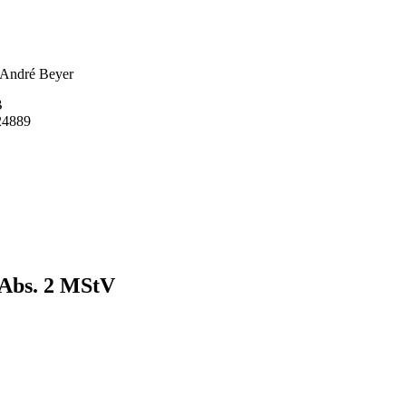
 André Beyer
B
4889
8 Abs. 2 MStV